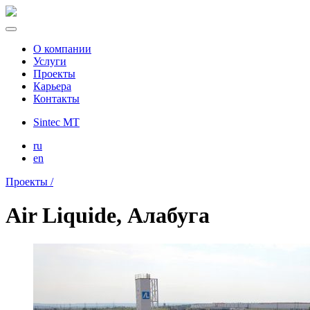
О компании
Услуги
Проекты
Карьера
Контакты
Sintec MT
ru
en
Проекты /
Air Liquide, Алабуга